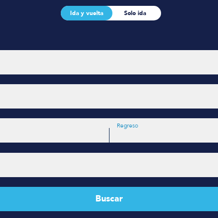
Ida y vuelta
Solo ida
Regreso
Buscar